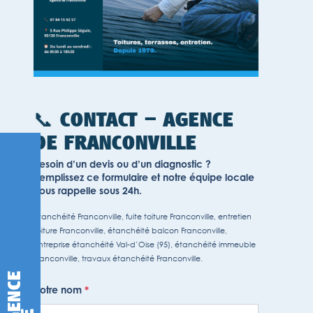
📞 CONTACT – AGENCE
DE FRANCONVILLE
Besoin d’un devis ou d’un diagnostic ?
Remplissez ce formulaire et notre équipe locale
vous rappelle sous 24h.
étanchéité Franconville, fuite toiture Franconville, entretien
toiture Franconville, étanchéité balcon Franconville,
entreprise étanchéité Val-d’Oise (95), étanchéité immeuble
Franconville, travaux étanchéité Franconville.
Votre nom
*