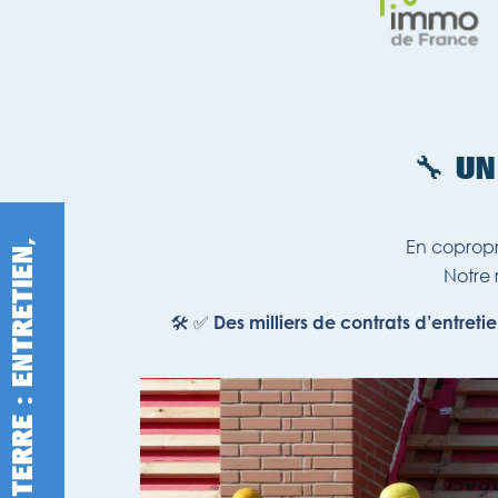
🔧 U
En copropri
Notre 
🛠️ ✅
Des milliers de contrats d’entreti