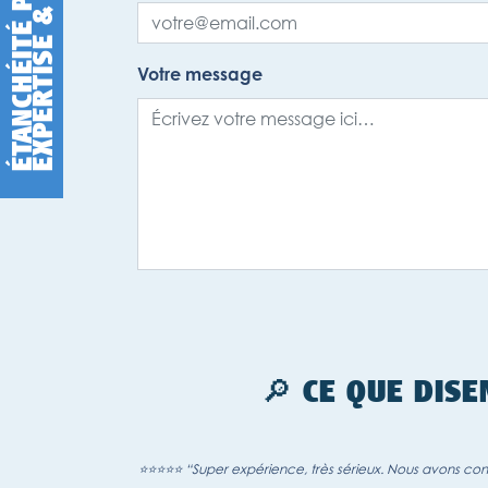
P
X
Votre message
🔎 CE QUE DISE
⭐⭐⭐⭐⭐ “Super expérience, très sérieux. Nous avons confié