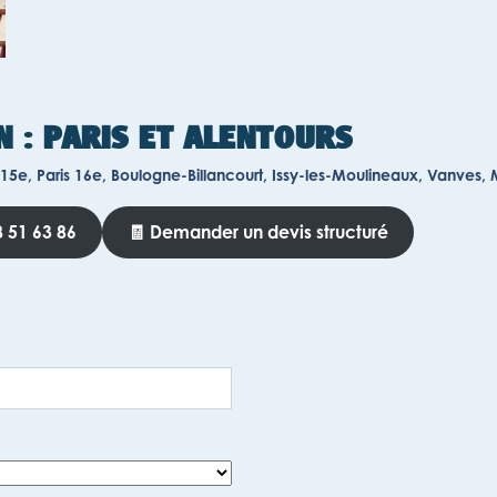
N : PARIS ET ALENTOURS
 15e, Paris 16e, Boulogne-Billancourt, Issy-les-Moulineaux, Vanves, M
 51 63 86
🧾 Demander un devis structuré